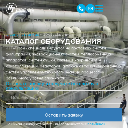
Главная страница
»
Оборудование
КАТАЛОГ ОБОРУДОВАНИЯ
«НТ-Пром» специализируется на поставках систем
фильтрации, экстракционных систем, теплообменных
аппаратов, систем сушки, систем выпаривания и
кристаллизации, реакторов, а также автоматизированных
систем управления технологическими процессами
различного уровня сложности.
Оставьте заявку и получите бесплатную
консультацию!
Оставить заявку
Нажимая кнопку отправить, вы соглашаетесь с
политикой