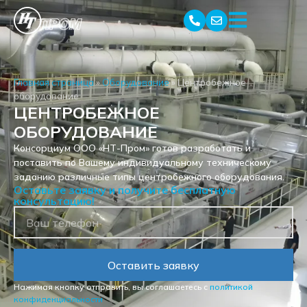
Главная страница
»
Оборудование
»
Центробежное
оборудование
ЦЕНТРОБЕЖНОЕ
ОБОРУДОВАНИЕ
Консорциум ООО «НТ-Пром» готов разработать и
поставить по Вашему индивидуальному техническому
заданию различные типы центробежного оборудования.
Оставьте заявку и получите бесплатную
консультацию!
Оставить заявку
Нажимая кнопку отправить, вы соглашаетесь с
политикой
конфиденциальности