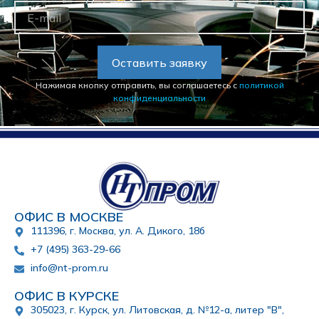
Оставить заявку
Нажимая кнопку отправить, вы соглашаетесь с
политикой
конфиденциальности
ОФИС В МОСКВЕ
111396, г. Москва, ул. А. Дикого, 18б
+7 (495) 363-29-66
info@nt-prom.ru
ОФИС В КУРСКЕ
305023, г. Курск, ул. Литовская, д. №12-а, литер "В",