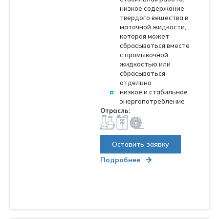
низкое содержание
твердого вещества в
маточной жидкости,
которая может
сбрасываться вместе
с промывочной
жидкостью или
сбрасываться
отдельно
Оставить заявку
низкое и стабильное
энергопотребление
Нажимая кнопку отправить, вы соглашаетесь с
политикой
Отрасль:
конфиденциальности
Оставить заявку
Подробнее