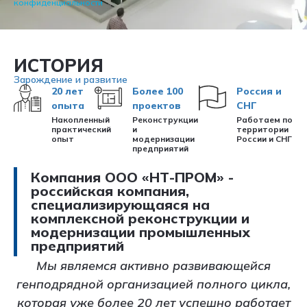
конфиденциальности
ИСТОРИЯ
Зарождение и развитие
20 лет
Более 100
Россия и
опыта
проектов
СНГ
Накопленный
Реконструкции
Работаем по
практический
и
территории
опыт
модернизации
России и СНГ
предприятий
Компания ООО «НТ-ПРОМ» -
российская компания,
специализирующаяся на
комплексной реконструкции и
модернизации промышленных
предприятий
Мы являемся активно развивающейся
генподрядной организацией полного цикла,
которая уже более 20 лет успешно работает