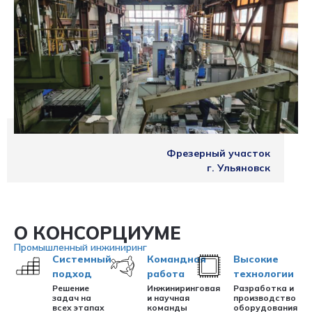
Фрезерный участок
г. Ульяновск
О КОНСОРЦИУМЕ
Промышленный инжиниринг
Системный
Командная
Высокие
подход
работа
технологии
Решение
Инжиниринговая
Разработка и
задач на
и научная
производство
всех этапах
команды
оборудования