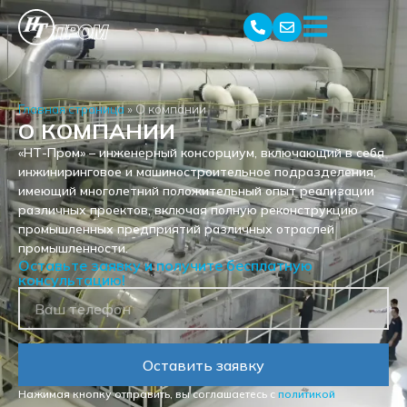
Главная страница
»
О компании
О КОМПАНИИ
«НТ-Пром» – инженерный консорциум, включающий в себя
инжиниринговое и машиностроительное подразделения,
имеющий многолетний положительный опыт реализации
различных проектов, включая полную реконструкцию
промышленных предприятий различных отраслей
промышленности.
Оставьте заявку и получите бесплатную
консультацию!
Оставить заявку
Нажимая кнопку отправить, вы соглашаетесь с
политикой