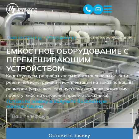
Главная страница
»
Оборудование
»
Емкостное оборудование
с перемешивающим устройством
ЕМКОСТНОЕ ОБОРУДОВАНИЕ С
ПЕРЕМЕШИВАЮЩИМ
УСТРОЙСТВОМ
Конструируем, разрабатываем и изготавливаем емкости
различной конструкции и комплектации на заказ по Вашим
размерам (чертежам, техническому заданию, эскизному
проекту, либо на основании проекта Заказчика).
Оставьте заявку и получите бесплатную
консультацию!
Оставить заявку