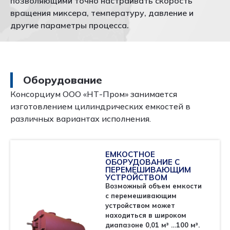
позволяющими точно настраивать скорость
вращения миксера, температуру, давление и
другие параметры процесса.
ЗАЯВКА
Оборудование
Емкостное оборудование с перемешивающим
Консорциум ООО «НТ-Пром» занимается
устройством
изготовлением цилиндрических емкостей в
различных вариантах исполнения.
ЕМКОСТНОЕ
ОБОРУДОВАНИЕ С
ПЕРЕМЕШИВАЮЩИМ
УСТРОЙСТВОМ
Возможный объем емкости
с перемешивающим
устройством может
находиться в широком
диапазоне 0,01 м³ …100 м³.