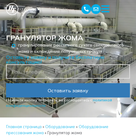
ГРАНУЛЯТОР ЖОМА
гранулирование рассыпного сухого свекловичного
жома и охлаждения полученных гранул
Оставьте заявку и получите бесплатную
консультацию!
Оставить заявку
Нажимая кнопку отправить, вы соглашаетесь с
политикой
конфиденциальности
Главная страница
»
Оборудование
»
Оборудование
прессования жома
»
Гранулятор жома