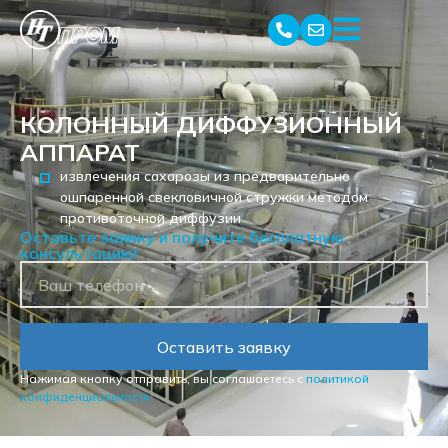
КОЛОННЫЙ ДИФФУЗИОННЫЙ
АППАРАТ
извлечения сахарозы из предварительно
ошпаренной свекловичной стружки методом
противоточной диффузии
Оставьте заявку и получите бесплатную
консультацию!
Оставить заявку
Нажимая кнопку отправить, вы соглашаетесь с
политикой
конфиденциальности