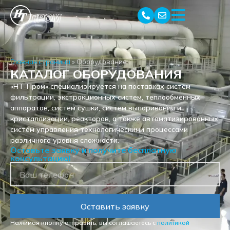
Главная страница
»
Оборудование
КАТАЛОГ ОБОРУДОВАНИЯ
«НТ-Пром» специализируется на поставках систем
фильтрации, экстракционных систем, теплообменных
аппаратов, систем сушки, систем выпаривания и
кристаллизации, реакторов, а также автоматизированных
систем управления технологическими процессами
различного уровня сложности.
Оставьте заявку и получите бесплатную
консультацию!
Оставить заявку
Нажимая кнопку отправить, вы соглашаетесь с
политикой