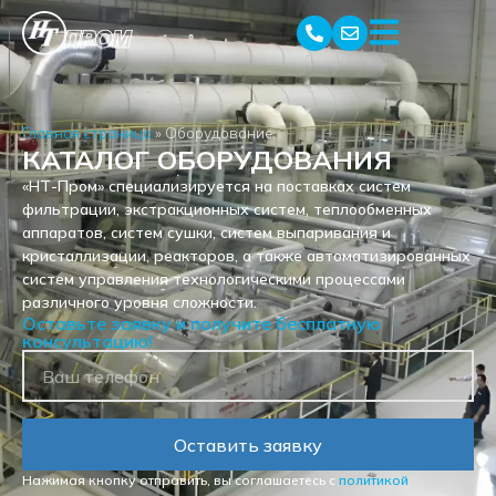
Главная страница
»
Оборудование
КАТАЛОГ ОБОРУДОВАНИЯ
«НТ-Пром» специализируется на поставках систем
фильтрации, экстракционных систем, теплообменных
аппаратов, систем сушки, систем выпаривания и
кристаллизации, реакторов, а также автоматизированных
систем управления технологическими процессами
различного уровня сложности.
Оставьте заявку и получите бесплатную
консультацию!
Оставить заявку
Нажимая кнопку отправить, вы соглашаетесь с
политикой