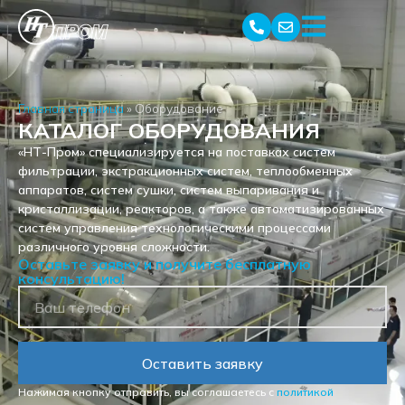
Главная страница
»
Оборудование
КАТАЛОГ ОБОРУДОВАНИЯ
«НТ-Пром» специализируется на поставках систем
фильтрации, экстракционных систем, теплообменных
аппаратов, систем сушки, систем выпаривания и
кристаллизации, реакторов, а также автоматизированных
систем управления технологическими процессами
различного уровня сложности.
Оставьте заявку и получите бесплатную
консультацию!
Оставить заявку
Нажимая кнопку отправить, вы соглашаетесь с
политикой