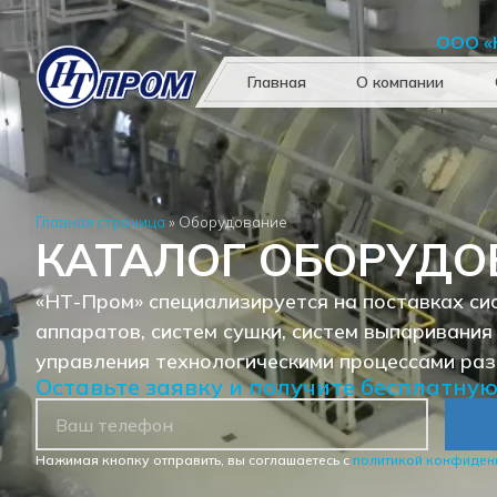
ООО «
Главная
О компании
Главная страница
»
Оборудование
КАТАЛОГ ОБОРУДО
«НТ-Пром» специализируется на поставках си
аппаратов, систем сушки, систем выпаривания
управления технологическими процессами раз
Оставьте заявку и получите бесплатну
Нажимая кнопку отправить, вы соглашаетесь с
политикой конфиден