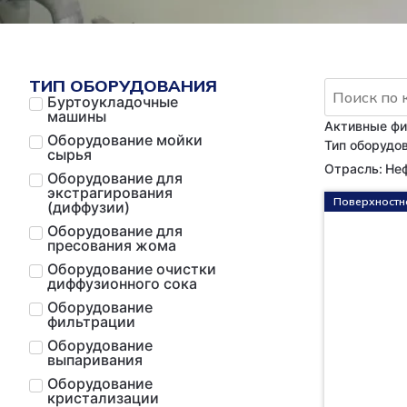
ТИП ОБОРУДОВАНИЯ
Буртоукладочные
машины
Активные фи
Оборудование мойки
Тип оборудо
сырья
Отрасль
:
Не
Оборудование для
экстрагирования
Поверхностн
(диффузии)
Оборудование для
пресования жома
Оборудование очистки
диффузионного сока
Оборудование
фильтрации
Оборудование
выпаривания
Оборудование
кристализации