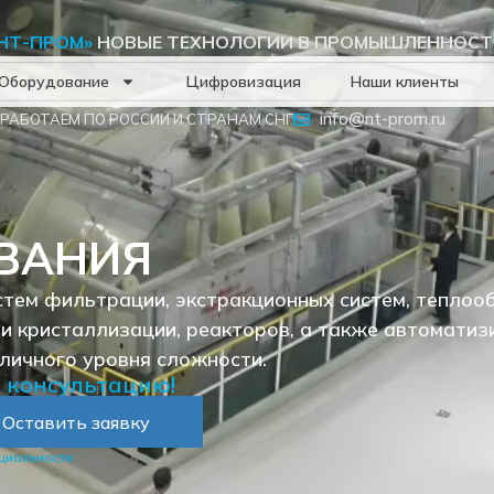
НТ-ПРОМ»
НОВЫЕ ТЕХНОЛОГИИ В ПРОМЫШЛЕННОСТ
Оборудование
Цифровизация
Наши клиенты
info@nt-prom.ru
РАБОТАЕМ ПО РОССИИ И СТРАНАМ СНГ
ВАНИЯ
стем фильтрации, экстракционных систем, теплоо
 и кристаллизации, реакторов, а также автомати
личного уровня сложности.
ю консультацию!
Оставить заявку
циальности