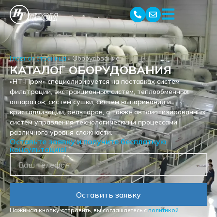
Главная страница
»
Оборудование
КАТАЛОГ ОБОРУДОВАНИЯ
«НТ-Пром» специализируется на поставках систем
фильтрации, экстракционных систем, теплообменных
аппаратов, систем сушки, систем выпаривания и
кристаллизации, реакторов, а также автоматизированных
систем управления технологическими процессами
различного уровня сложности.
Оставьте заявку и получите бесплатную
консультацию!
Оставить заявку
Нажимая кнопку отправить, вы соглашаетесь с
политикой