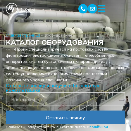
Главная страница
»
Оборудование
КАТАЛОГ ОБОРУДОВАНИЯ
«НТ-Пром» специализируется на поставках систем
фильтрации, экстракционных систем, теплообменных
аппаратов, систем сушки, систем выпаривания и
кристаллизации, реакторов, а также автоматизированных
систем управления технологическими процессами
различного уровня сложности.
Оставьте заявку и получите бесплатную
консультацию!
Оставить заявку
Нажимая кнопку отправить, вы соглашаетесь с
политикой